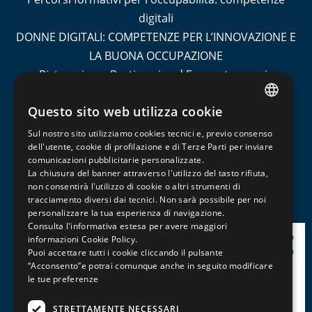
digitali
DONNE DIGITALI: COMPETENZE PER L’INNOVAZIONE E
LA BUONA OCCUPAZIONE
Ristorazione, Pasticceria ed Enogastronomia
Socio Sanitario
Questo sito web utilizza cookie
Turismo
ITALIAN
Contabilità e Amministrazione del Personale
Sul nostro sito utilizziamo cookies tecnici e, previo consenso
ENGLISH
dell'utente, cookie di profilazione e di Terze Parti per inviare
Informatica, Grafica e Cad
comunicazioni pubblicitarie personalizzate.
FRENCH
Management, Marketing, Comunicazione e Social
La chiusura del banner attraverso l'utilizzo del tasto rifiuta,
Media
non consentirà l'utilizzo di cookie o altri strumenti di
tracciamento diversi dai tecnici. Non sarà possibile per noi
Patentini, Abilitazioni e Professioni
personalizzare la tua esperienza di navigazione.
Consulta l'informativa estesa per avere maggiori
informazioni
Cookie Policy
.
Puoi accettare tutti i cookie cliccando il pulsante
“Acconsento”e potrai comunque anche in seguito modificare
le tue preferenze
STRETTAMENTE NECESSARI