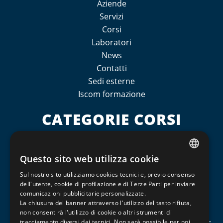
Aziende
Servizi
Corsi
Laboratori
News
Contatti
Sedi esterne
Iscom formazione
CATEGORIE CORSI
ISCOM FORMAZIONE PIACENZA
ISCOM FORMAZIONE REGGIO EMILIA
Questo sito web utilizza cookie
ITALIAN
Qualifiche Professionali
Sul nostro sito utilizziamo cookies tecnici e, previo consenso
ENGLISH
Saldatura e Meccanica
dell'utente, cookie di profilazione e di Terze Parti per inviare
comunicazioni pubblicitarie personalizzate.
FRENCH
Percorsi formativi per l'occupabilità: competenze
La chiusura del banner attraverso l'utilizzo del tasto rifiuta,
digitali
non consentirà l'utilizzo di cookie o altri strumenti di
tracciamento diversi dai tecnici. Non sarà possibile per noi