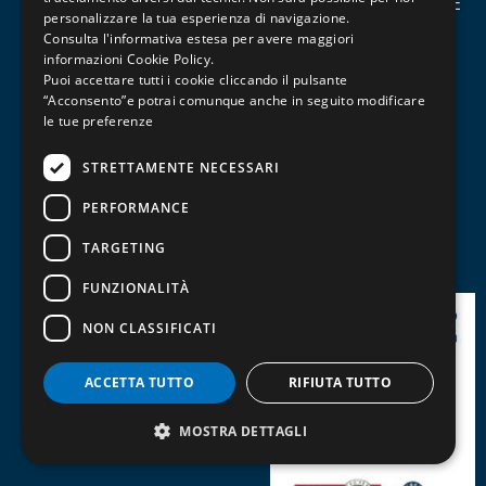
DONNE DIGITALI: COMPETENZE PER L’INNOVAZIONE E
personalizzare la tua esperienza di navigazione.
LA BUONA OCCUPAZIONE
Consulta l'informativa estesa per avere maggiori
Ristorazione, Pasticceria ed Enogastronomia
informazioni
Cookie Policy
.
Puoi accettare tutti i cookie cliccando il pulsante
Socio Sanitario
“Acconsento”e potrai comunque anche in seguito modificare
Turismo
le tue preferenze
Contabilità e Amministrazione del Personale
STRETTAMENTE NECESSARI
Informatica, Grafica e Cad
Management, Marketing, Comunicazione e Social
PERFORMANCE
Media
TARGETING
Patentini, Abilitazioni e Professioni
FUNZIONALITÀ
NON CLASSIFICATI
ACCETTA TUTTO
RIFIUTA TUTTO
MOSTRA DETTAGLI