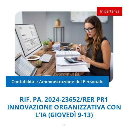
In partenza
Contabilità e Amministrazione del Personale
RIF. PA. 2024-23652/RER PR1
INNOVAZIONE ORGANIZZATIVA CON
L'IA (GIOVEDÌ 9-13)
​...