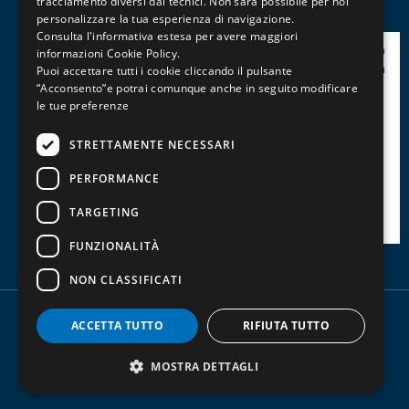
tracciamento diversi dai tecnici. Non sarà possibile per noi
personalizzare la tua esperienza di navigazione.
Consulta l'informativa estesa per avere maggiori
informazioni
Cookie Policy
.
Puoi accettare tutti i cookie cliccando il pulsante
“Acconsento”e potrai comunque anche in seguito modificare
le tue preferenze
STRETTAMENTE NECESSARI
PERFORMANCE
TARGETING
FUNZIONALITÀ
NON CLASSIFICATI
ACCETTA TUTTO
RIFIUTA TUTTO
Copyright - P.IVA 00829580364 -
Privacy policy
-
Trasparenza contributi pubblici
MOSTRA DETTAGLI