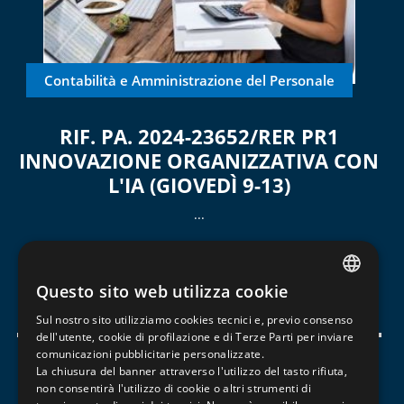
Contabilità e Amministrazione del Personale
RIF. PA. 2024-23652/RER PR1
INNOVAZIONE ORGANIZZATIVA CON
L'IA (GIOVEDÌ 9-13)
​...
16 Luglio 2026
20/h
N/D
Questo sito web utilizza cookie
Scopri il corso
ITALIAN
Sul nostro sito utilizziamo cookies tecnici e, previo consenso
ENGLISH
dell'utente, cookie di profilazione e di Terze Parti per inviare
comunicazioni pubblicitarie personalizzate.
FRENCH
La chiusura del banner attraverso l'utilizzo del tasto rifiuta,
1
non consentirà l'utilizzo di cookie o altri strumenti di