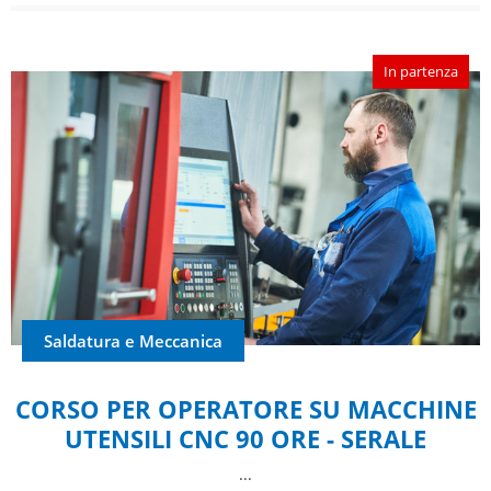
In partenza
Saldatura e Meccanica
CORSO PER OPERATORE SU MACCHINE
UTENSILI CNC 90 ORE - SERALE
...