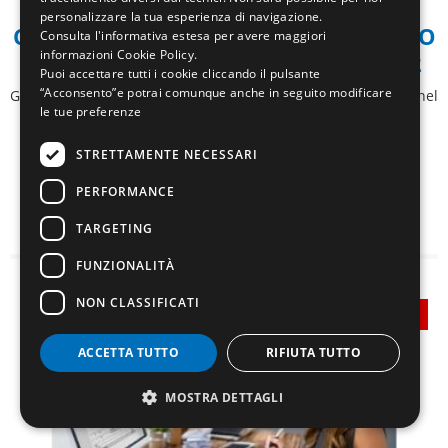
personalizzare la tua esperienza di navigazione.
CORSO DI AGGIORNAMENTO ADDETTO
Consulta l'informativa estesa per avere maggiori
informazioni
Cookie Policy
.
ANTINCENDIO LIVELLO 1 EBITER ED2
Puoi accettare tutti i cookie cliccando il pulsante
“Acconsento”e potrai comunque anche in seguito modificare
Gli addetti anticendio (il cui numero e nominativo è indicato nel
le tue preferenze
DVR Documento ...
STRETTAMENTE NECESSARI
06 Ottobre 2026
2/h
N/D
PERFORMANCE
Scopri il corso
TARGETING
FUNZIONALITÀ
NON CLASSIFICATI
In partenza
ACCETTA TUTTO
RIFIUTA TUTTO
MOSTRA DETTAGLI