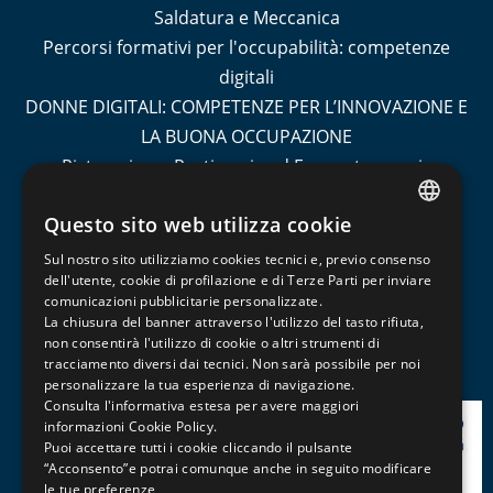
Saldatura e Meccanica
Percorsi formativi per l'occupabilità: competenze
digitali
DONNE DIGITALI: COMPETENZE PER L’INNOVAZIONE E
LA BUONA OCCUPAZIONE
Ristorazione, Pasticceria ed Enogastronomia
Socio Sanitario
Questo sito web utilizza cookie
Turismo
ITALIAN
Contabilità e Amministrazione del Personale
Sul nostro sito utilizziamo cookies tecnici e, previo consenso
ENGLISH
dell'utente, cookie di profilazione e di Terze Parti per inviare
Informatica, Grafica e Cad
comunicazioni pubblicitarie personalizzate.
FRENCH
Management, Marketing, Comunicazione e Social
La chiusura del banner attraverso l'utilizzo del tasto rifiuta,
Media
non consentirà l'utilizzo di cookie o altri strumenti di
tracciamento diversi dai tecnici. Non sarà possibile per noi
Patentini, Abilitazioni e Professioni
personalizzare la tua esperienza di navigazione.
Consulta l'informativa estesa per avere maggiori
informazioni
Cookie Policy
.
Puoi accettare tutti i cookie cliccando il pulsante
“Acconsento”e potrai comunque anche in seguito modificare
le tue preferenze