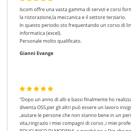
Iscom offre una vasta gamma di servizi e corsi for
la ristorazione,la meccanica e il settore terziario.
In questo periodo sto frequentando un corso di lin
informatica (excel).
Personale molto qualificato.
Gianni Evange
"Dopo un anno di alti e bassi finalmente ho realizz
diventa OSS,per gli altri può essere un lavoro insi
,aiutare le persone che non stanno bene in un peri
vita,ringrazio i miei compagni di corso ,i miei profe
POLICLINICO DI MODENA, e perché no a Dio che n