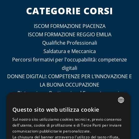
CATEGORIE CORSI
ISCOM FORMAZIONE PIACENZA
ISCOM FORMAZIONE REGGIO EMILIA
Qualifiche Professionali
Saldatura e Meccanica
Percorsi formativi per l'occupabilità: competenze
digitali
DONNE DIGITALI: COMPETENZE PER L’INNOVAZIONE E
LA BUONA OCCUPAZIONE
Ristorazione, Pasticceria ed Enogastronomia
Socio Sanitario
Questo sito web utilizza cookie
Turismo
ITALIAN
Contabilità e Amministrazione del Personale
Sul nostro sito utilizziamo cookies tecnici e, previo consenso
ENGLISH
dell'utente, cookie di profilazione e di Terze Parti per inviare
Informatica, Grafica e Cad
comunicazioni pubblicitarie personalizzate.
FRENCH
Management, Marketing, Comunicazione e Social
La chiusura del banner attraverso l'utilizzo del tasto rifiuta,