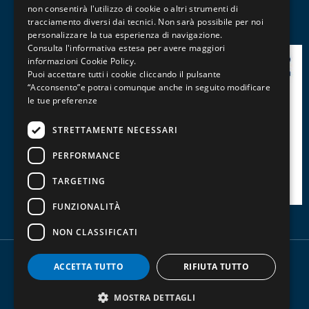
Media
non consentirà l'utilizzo di cookie o altri strumenti di
tracciamento diversi dai tecnici. Non sarà possibile per noi
Patentini, Abilitazioni e Professioni
personalizzare la tua esperienza di navigazione.
Consulta l'informativa estesa per avere maggiori
informazioni
Cookie Policy
.
Puoi accettare tutti i cookie cliccando il pulsante
“Acconsento”e potrai comunque anche in seguito modificare
le tue preferenze
STRETTAMENTE NECESSARI
PERFORMANCE
TARGETING
FUNZIONALITÀ
NON CLASSIFICATI
ACCETTA TUTTO
RIFIUTA TUTTO
Copyright - P.IVA 00829580364 -
Privacy policy
-
Trasparenza contributi pubblici
MOSTRA DETTAGLI