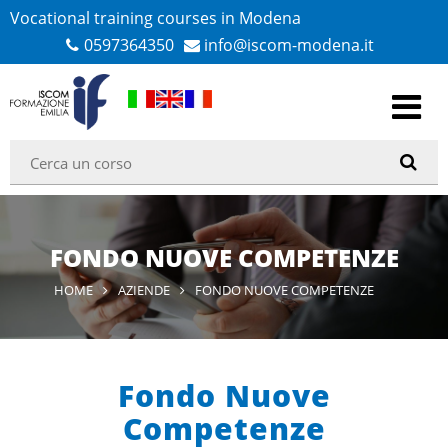
Vocational training courses in Modena
0597364350
info@iscom-modena.it
FONDO NUOVE COMPETENZE
HOME
AZIENDE
FONDO NUOVE COMPETENZE
Fondo Nuove
Competenze