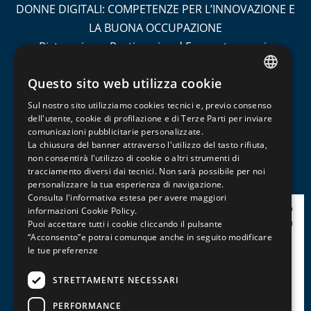
DONNE DIGITALI: COMPETENZE PER L’INNOVAZIONE E
LA BUONA OCCUPAZIONE
Ristorazione, Pasticceria ed Enogastronomia
Socio Sanitario
Questo sito web utilizza cookie
Turismo
ITALIAN
Contabilità e Amministrazione del Personale
Sul nostro sito utilizziamo cookies tecnici e, previo consenso
ENGLISH
dell'utente, cookie di profilazione e di Terze Parti per inviare
Informatica, Grafica e Cad
comunicazioni pubblicitarie personalizzate.
FRENCH
Management, Marketing, Comunicazione e Social
La chiusura del banner attraverso l'utilizzo del tasto rifiuta,
Media
non consentirà l'utilizzo di cookie o altri strumenti di
tracciamento diversi dai tecnici. Non sarà possibile per noi
Patentini, Abilitazioni e Professioni
personalizzare la tua esperienza di navigazione.
Consulta l'informativa estesa per avere maggiori
informazioni
Cookie Policy
.
Puoi accettare tutti i cookie cliccando il pulsante
“Acconsento”e potrai comunque anche in seguito modificare
le tue preferenze
STRETTAMENTE NECESSARI
PERFORMANCE