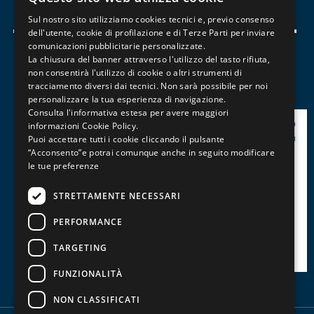
Scopri il corso
ITALIAN
Sul nostro sito utilizziamo cookies tecnici e, previo consenso
ENGLISH
dell'utente, cookie di profilazione e di Terze Parti per inviare
comunicazioni pubblicitarie personalizzate.
FRENCH
La chiusura del banner attraverso l'utilizzo del tasto rifiuta,
1
non consentirà l'utilizzo di cookie o altri strumenti di
tracciamento diversi dai tecnici. Non sarà possibile per noi
personalizzare la tua esperienza di navigazione.
Consulta l'informativa estesa per avere maggiori
informazioni
Cookie Policy
.
Puoi accettare tutti i cookie cliccando il pulsante
“Acconsento”e potrai comunque anche in seguito modificare
le tue preferenze
STRETTAMENTE NECESSARI
PERFORMANCE
TARGETING
FUNZIONALITÀ
NON CLASSIFICATI