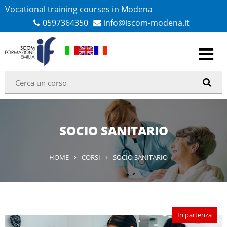
Vocational training courses in Modena
0597364350
info@iscom-modena.it
SOCIO SANITARIO
HOME
CORSI
SOCIO SANITARIO
In partenza