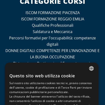
CATEGORIE CORSI
ISCOM FORMAZIONE PIACENZA
ISCOM FORMAZIONE REGGIO EMILIA
Qualifiche Professionali
Saldatura e Meccanica
Percorsi formativi per l'occupabilità: competenze
digitali
DONNE DIGITALI: COMPETENZE PER L’INNOVAZIONE E
LA BUONA OCCUPAZIONE
Ristorazione, Pasticceria ed Enogastronomia
Socio Sanitario
Questo sito web utilizza cookie
Turismo
ITALIAN
Contabilità e Amministrazione del Personale
Sul nostro sito utilizziamo cookies tecnici e, previo consenso
ENGLISH
dell'utente, cookie di profilazione e di Terze Parti per inviare
Informatica, Grafica e Cad
comunicazioni pubblicitarie personalizzate.
FRENCH
Management, Marketing, Comunicazione e Social
La chiusura del banner attraverso l'utilizzo del tasto rifiuta,
Media
non consentirà l'utilizzo di cookie o altri strumenti di