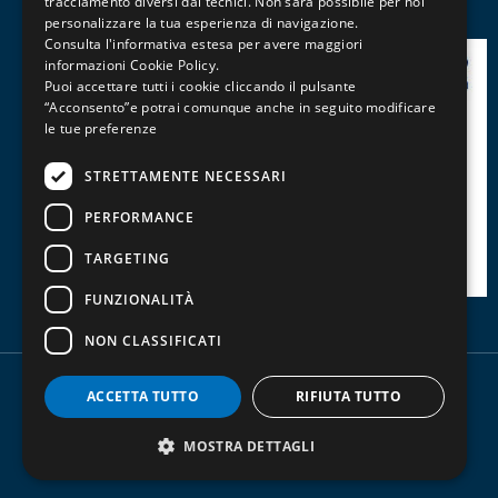
tracciamento diversi dai tecnici. Non sarà possibile per noi
Patentini, Abilitazioni e Professioni
personalizzare la tua esperienza di navigazione.
Consulta l'informativa estesa per avere maggiori
informazioni
Cookie Policy
.
Puoi accettare tutti i cookie cliccando il pulsante
“Acconsento”e potrai comunque anche in seguito modificare
le tue preferenze
STRETTAMENTE NECESSARI
PERFORMANCE
TARGETING
FUNZIONALITÀ
NON CLASSIFICATI
ACCETTA TUTTO
RIFIUTA TUTTO
Copyright - P.IVA 00829580364 -
Privacy policy
-
Trasparenza contributi pubblici
MOSTRA DETTAGLI