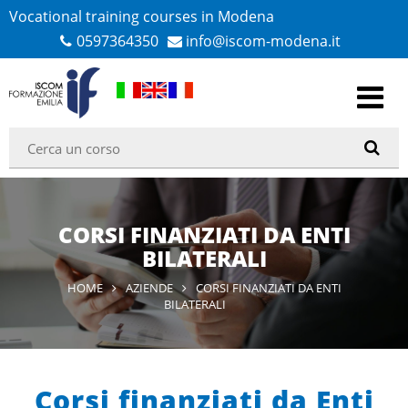
Vocational training courses in Modena
0597364350
info@iscom-modena.it
CORSI FINANZIATI DA ENTI
BILATERALI
HOME
AZIENDE
CORSI FINANZIATI DA ENTI
BILATERALI
Corsi finanziati da Enti