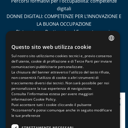
Percorsi formativi per l'occupabilità: competenze
digitali
DONNE DIGITALI: COMPETENZE PER L’INNOVAZIONE E
LA BUONA OCCUPAZIONE
Ristorazione, Pasticceria ed Enogastronomia
Socio Sanitario
Questo sito web utilizza cookie
Turismo
ITALIAN
Contabilità e Amministrazione del Personale
Sul nostro sito utilizziamo cookies tecnici e, previo consenso
ENGLISH
dell'utente, cookie di profilazione e di Terze Parti per inviare
Informatica, Grafica e Cad
comunicazioni pubblicitarie personalizzate.
FRENCH
Management, Marketing, Comunicazione e Social
La chiusura del banner attraverso l'utilizzo del tasto rifiuta,
Media
non consentirà l'utilizzo di cookie o altri strumenti di
tracciamento diversi dai tecnici. Non sarà possibile per noi
Patentini, Abilitazioni e Professioni
personalizzare la tua esperienza di navigazione.
Consulta l'informativa estesa per avere maggiori
informazioni
Cookie Policy
.
Puoi accettare tutti i cookie cliccando il pulsante
“Acconsento”e potrai comunque anche in seguito modificare
le tue preferenze
STRETTAMENTE NECESSARI