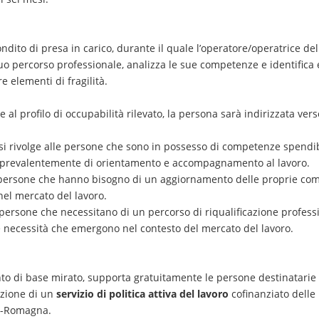
ndito di presa in carico, durante il quale l’operatore/operatrice de
suo percorso professionale, analizza le sue competenze e identifica e
e elementi di fragilità.
e al profilo di occupabilità rilevato, la persona sarà indirizzata ver
i rivolge alle persone che sono in possesso di competenze spendibi
o prevalentemente di orientamento e accompagnamento al lavoro.
 persone che hanno bisogno di un aggiornamento delle proprie comp
nel mercato del lavoro.
le persone che necessitano di un percorso di riqualificazione profess
 necessità che emergono nel contesto del mercato del lavoro.
to di base mirato, supporta gratuitamente le persone destinatarie n
azione di un
servizio di politica attiva del lavoro
cofinanziato delle 
ia-Romagna.