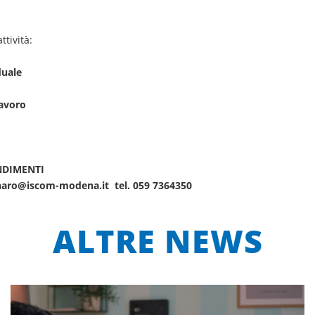
ttività:
duale
lavoro
NDIMENTI
naro@iscom-modena.it
tel. 059 7364350
ALTRE NEWS