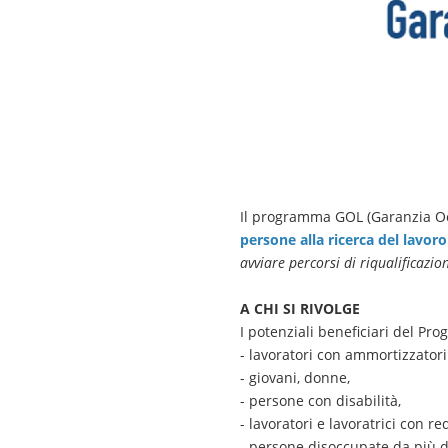
Il programma GOL (Garanzia Occ
persone alla ricerca del lavor
avviare percorsi di riqualificazio
A CHI SI RIVOLGE
I potenziali beneficiari del P
- lavoratori con ammortizzatori s
- giovani, donne,
- persone con disabilità,
- lavoratori e lavoratrici con re
- persone disoccupate da più d