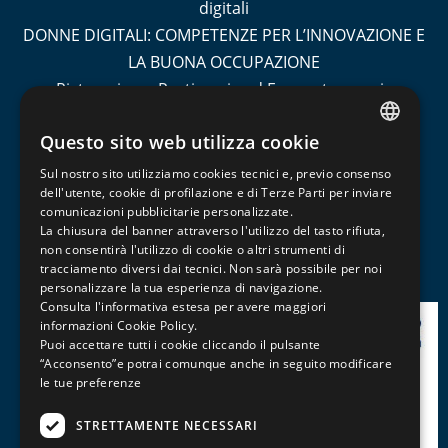
digitali
DONNE DIGITALI: COMPETENZE PER L’INNOVAZIONE E
LA BUONA OCCUPAZIONE
Ristorazione, Pasticceria ed Enogastronomia
Socio Sanitario
Questo sito web utilizza cookie
Turismo
ITALIAN
Contabilità e Amministrazione del Personale
Sul nostro sito utilizziamo cookies tecnici e, previo consenso
ENGLISH
dell'utente, cookie di profilazione e di Terze Parti per inviare
Informatica, Grafica e Cad
comunicazioni pubblicitarie personalizzate.
FRENCH
Management, Marketing, Comunicazione e Social
La chiusura del banner attraverso l'utilizzo del tasto rifiuta,
Media
non consentirà l'utilizzo di cookie o altri strumenti di
tracciamento diversi dai tecnici. Non sarà possibile per noi
Patentini, Abilitazioni e Professioni
personalizzare la tua esperienza di navigazione.
Consulta l'informativa estesa per avere maggiori
informazioni
Cookie Policy
.
Puoi accettare tutti i cookie cliccando il pulsante
“Acconsento”e potrai comunque anche in seguito modificare
le tue preferenze
STRETTAMENTE NECESSARI