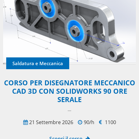
Saldatura e Meccanica
CORSO PER DISEGNATORE MECCANICO
CAD 3D CON SOLIDWORKS 90 ORE
SERALE
...
21 Settembre 2026
90/h
1100
Scopri il corso