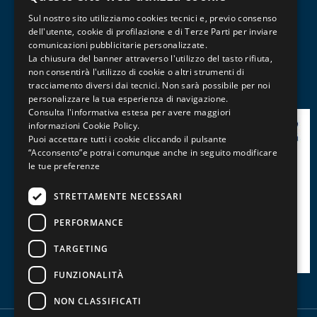
ITALIAN
Contabilità e Amministrazione del Personale
Sul nostro sito utilizziamo cookies tecnici e, previo consenso
ENGLISH
dell'utente, cookie di profilazione e di Terze Parti per inviare
Informatica, Grafica e Cad
comunicazioni pubblicitarie personalizzate.
FRENCH
Management, Marketing, Comunicazione e Social
La chiusura del banner attraverso l'utilizzo del tasto rifiuta,
Media
non consentirà l'utilizzo di cookie o altri strumenti di
tracciamento diversi dai tecnici. Non sarà possibile per noi
Patentini, Abilitazioni e Professioni
personalizzare la tua esperienza di navigazione.
Consulta l'informativa estesa per avere maggiori
informazioni
Cookie Policy
.
Puoi accettare tutti i cookie cliccando il pulsante
“Acconsento”e potrai comunque anche in seguito modificare
le tue preferenze
STRETTAMENTE NECESSARI
PERFORMANCE
TARGETING
FUNZIONALITÀ
NON CLASSIFICATI