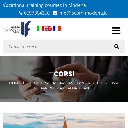
Vocational training courses in Modena
0597364350
info@iscom-modena.it
CORSI
HOME
CORSI
SALDATURA E MECCANICA
CORSO BASE
DI CARPENTERIA E SALDATURA 3