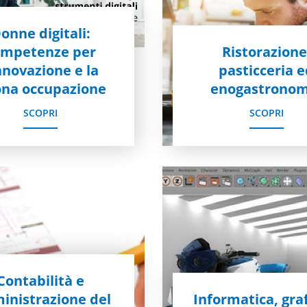
onne digitali:
ompetenze per
Ristorazione
innovazione e la
pasticceria 
na occupazione
enogastronom
SCOPRI
SCOPRI
Contabilità e
nistrazione del
Informatica, graf