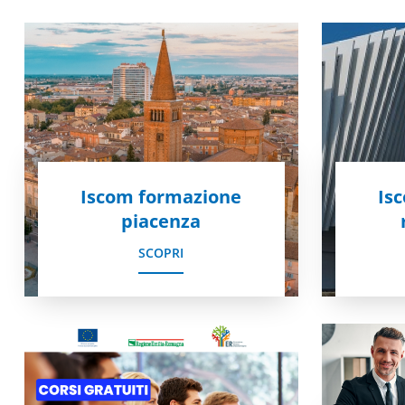
Iscom formazione
Is
piacenza
SCOPRI