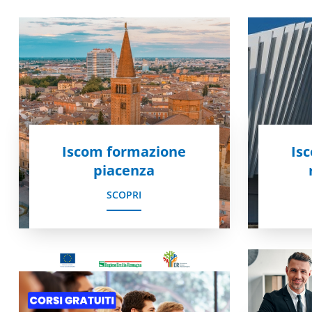
Iscom formazione
Is
piacenza
SCOPRI