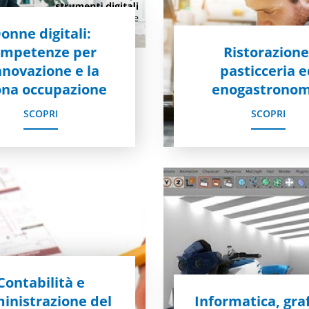
onne digitali:
ompetenze per
Ristorazione
innovazione e la
pasticceria 
na occupazione
enogastronom
SCOPRI
SCOPRI
Contabilità e
nistrazione del
Informatica, graf