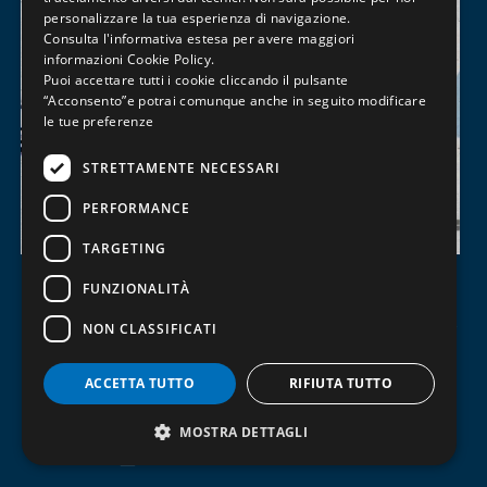
personalizzare la tua esperienza di navigazione.
Consulta l'informativa estesa per avere maggiori
informazioni
Cookie Policy
.
Puoi accettare tutti i cookie cliccando il pulsante
“Acconsento”e potrai comunque anche in seguito modificare
le tue preferenze
STRETTAMENTE NECESSARI
PERFORMANCE
TARGETING
Saldatura e Meccanica
FUNZIONALITÀ
RILASCIO PATENTINO DI SALDATURA
NON CLASSIFICATI
111/135
Esame per il Rilascio del Patentino di Saldatura – Processi
ACCETTA TUTTO
RIFIUTA TUTTO
111, 135...
MOSTRA DETTAGLI
Da definire
8/h
600