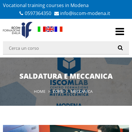
Vocational training courses in Modena
0597364350
info@iscom-modena.it
SALDATURA E MECCANICA
HOME
CORSI
MECCANICA