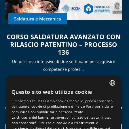
Saldatura e Meccanica
CORSO SALDATURA AVANZATO CON
RILASCIO PATENTINO – PROCESSO
136
Un percorso intensivo di due settimane per acquisire
competenze profes...
Da definire
80/h
2500
Questo sito web utilizza cookie
ITALIAN
Scopri il corso
Sul nostro sito utilizziamo cookies tecnici e, previo consenso
ENGLISH
dell'utente, cookie di profilazione e di Terze Parti per inviare
comunicazioni pubblicitarie personalizzate.
FRENCH
La chiusura del banner attraverso l'utilizzo del tasto rifiuta,
non consentirà l'utilizzo di cookie o altri strumenti di
In partenza
tracciamento diversi dai tecnici. Non sarà possibile per noi