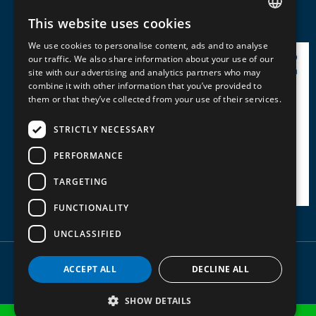
This website uses cookies
ITALIAN
We use cookies to personalise content, ads and to analyse
ENGLISH
our traffic. We also share information about your use of our
site with our advertising and analytics partners who may
FRENCH
combine it with other information that you’ve provided to
them or that they’ve collected from your use of their services.
STRICTLY NECESSARY
PERFORMANCE
TARGETING
FUNCTIONALITY
UNCLASSIFIED
ACCEPT ALL
DECLINE ALL
Copyright - P.IVA 00829580364 -
Privacy policy
-
Trasparenza contributi pubblici
SHOW DETAILS