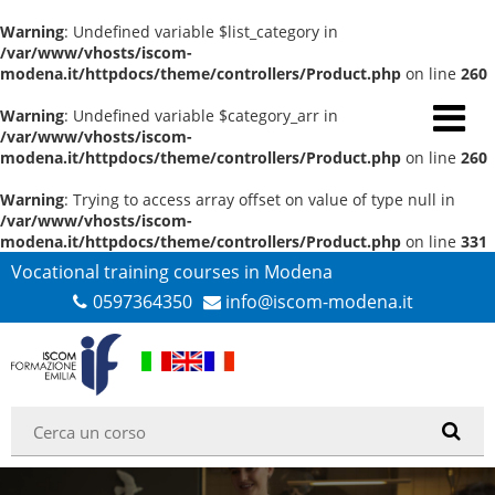
Warning
: Undefined variable $list_category in
/var/www/vhosts/iscom-
modena.it/httpdocs/theme/controllers/Product.php
on line
260
Warning
: Undefined variable $category_arr in
/var/www/vhosts/iscom-
modena.it/httpdocs/theme/controllers/Product.php
on line
260
Warning
: Trying to access array offset on value of type null in
/var/www/vhosts/iscom-
modena.it/httpdocs/theme/controllers/Product.php
on line
331
Vocational training courses in Modena
0597364350
info@iscom-modena.it