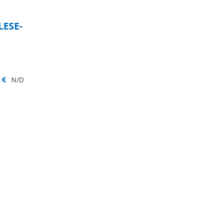
LESE-
n partenza
N/D