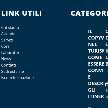
LINK UTILI
CATEGORI
Enti
bilateri
Chi siamo
IL
Novità
Aziende
COPYWR
D
pa
Servizi
NEL
Corsi
TURISM
I
Laboratori
COME
News
ESSERE
Contatti
CONVIN
Sedi esterne
..
E
Iscom formazione
DESCRIV
GLI
S
ITINERA
2
...