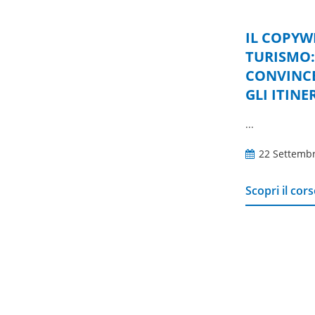
IL COPYW
TURISMO:
CONVINCE
GLI ITINE
...
22 Settemb
Scopri il cor