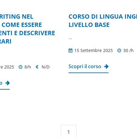
RITING NEL
CORSO DI LINGUA ING
Novità
I
 COME ESSERE
LIVELLO BASE
NTI E DESCRIVERE
...
RARI
15 Settembre 2025
30 /h
Scopri il corso
re 2025
8/h
N/D
so
1