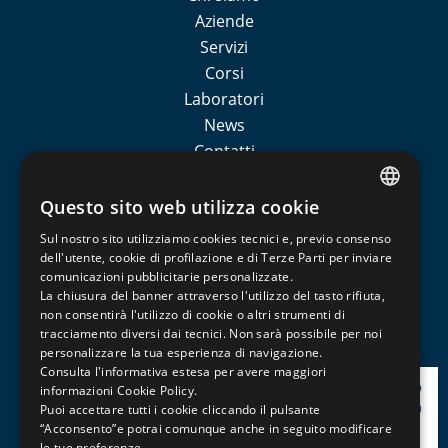
Aziende
Servizi
Corsi
Laboratori
News
Contatti
Sedi esterne
Iscom formazione
Questo sito web utilizza cookie
ITALIAN
Sul nostro sito utilizziamo cookies tecnici e, previo consenso
CATEGORIE CORSI
ENGLISH
dell'utente, cookie di profilazione e di Terze Parti per inviare
comunicazioni pubblicitarie personalizzate.
FRENCH
La chiusura del banner attraverso l'utilizzo del tasto rifiuta,
Non sono presenti prodotti per questa categoria
non consentirà l'utilizzo di cookie o altri strumenti di
tracciamento diversi dai tecnici. Non sarà possibile per noi
personalizzare la tua esperienza di navigazione.
Consulta l'informativa estesa per avere maggiori
informazioni
Cookie Policy
.
Puoi accettare tutti i cookie cliccando il pulsante
“Acconsento”e potrai comunque anche in seguito modificare
le tue preferenze