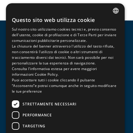
Questo sito web utilizza cookie
ITALIAN
Sul nostro sito utilizziamo cookies tecnici e, previo consenso
ENGLISH
dell'utente, cookie di profilazione e di Terze Parti per inviare
comunicazioni pubblicitarie personalizzate.
FRENCH
La chiusura del banner attraverso l'utilizzo del tasto rifiuta,
non consentirà l'utilizzo di cookie o altri strumenti di
tracciamento diversi dai tecnici. Non sarà possibile per noi
personalizzare la tua esperienza di navigazione.
Consulta l'informativa estesa per avere maggiori
informazioni
Cookie Policy
.
Puoi accettare tutti i cookie cliccando il pulsante
“Acconsento”e potrai comunque anche in seguito modificare
Corsi di formazione professionalizzante per il
le tue preferenze
terziario, la meccanica e la ristorazione.
STRETTAMENTE NECESSARI
PERFORMANCE
Via Piave, 125 – 41121 – Modena
0597364350
TARGETING
info@iscom-modena.it