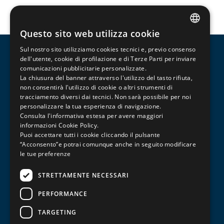
Questo sito web utilizza cookie
ITALIAN
Sul nostro sito utilizziamo cookies tecnici e, previo consenso
ENGLISH
dell'utente, cookie di profilazione e di Terze Parti per inviare
comunicazioni pubblicitarie personalizzate.
FRENCH
La chiusura del banner attraverso l'utilizzo del tasto rifiuta,
non consentirà l'utilizzo di cookie o altri strumenti di
tracciamento diversi dai tecnici. Non sarà possibile per noi
personalizzare la tua esperienza di navigazione.
Consulta l'informativa estesa per avere maggiori
informazioni
Cookie Policy
.
Puoi accettare tutti i cookie cliccando il pulsante
“Acconsento”e potrai comunque anche in seguito modificare
Corsi di formazione professionalizzante per il
le tue preferenze
terziario, la meccanica e la ristorazione.
STRETTAMENTE NECESSARI
PERFORMANCE
Via Piave, 125 – 41121 – Modena
0597364350
TARGETING
info@iscom-modena.it