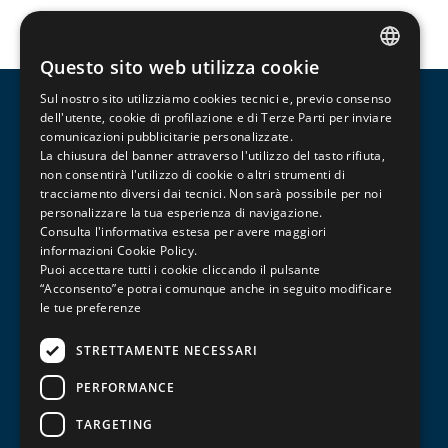
Questo sito web utilizza cookie
ITALIAN
Sul nostro sito utilizziamo cookies tecnici e, previo consenso
ENGLISH
dell'utente, cookie di profilazione e di Terze Parti per inviare
comunicazioni pubblicitarie personalizzate.
FRENCH
La chiusura del banner attraverso l'utilizzo del tasto rifiuta,
non consentirà l'utilizzo di cookie o altri strumenti di
tracciamento diversi dai tecnici. Non sarà possibile per noi
personalizzare la tua esperienza di navigazione.
Consulta l'informativa estesa per avere maggiori
informazioni
Cookie Policy
.
Puoi accettare tutti i cookie cliccando il pulsante
“Acconsento”e potrai comunque anche in seguito modificare
Corsi di formazione professionalizzante per il
le tue preferenze
terziario, la meccanica e la ristorazione.
STRETTAMENTE NECESSARI
PERFORMANCE
Via Piave, 125 – 41121 – Modena
0597364350
TARGETING
info@iscom-modena.it