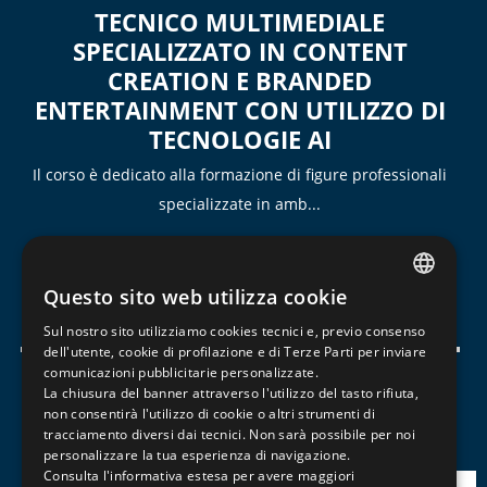
TECNICO MULTIMEDIALE
SPECIALIZZATO IN CONTENT
CREATION E BRANDED
ENTERTAINMENT CON UTILIZZO DI
TECNOLOGIE AI
Il corso è dedicato alla formazione di figure professionali
specializzate in amb...
30 Gennaio 2026
800/h
N/D
Questo sito web utilizza cookie
Scopri il corso
ITALIAN
Sul nostro sito utilizziamo cookies tecnici e, previo consenso
ENGLISH
dell'utente, cookie di profilazione e di Terze Parti per inviare
comunicazioni pubblicitarie personalizzate.
FRENCH
La chiusura del banner attraverso l'utilizzo del tasto rifiuta,
1
non consentirà l'utilizzo di cookie o altri strumenti di
tracciamento diversi dai tecnici. Non sarà possibile per noi
personalizzare la tua esperienza di navigazione.
Consulta l'informativa estesa per avere maggiori