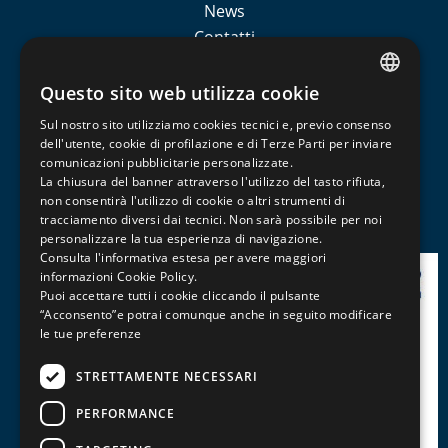
News
Contatti
Sedi esterne
Iscom formazione
Questo sito web utilizza cookie
ITALIAN
Sul nostro sito utilizziamo cookies tecnici e, previo consenso
CATEGORIE CORSI
ENGLISH
dell'utente, cookie di profilazione e di Terze Parti per inviare
comunicazioni pubblicitarie personalizzate.
FRENCH
La chiusura del banner attraverso l'utilizzo del tasto rifiuta,
Non sono presenti prodotti per questa categoria
non consentirà l'utilizzo di cookie o altri strumenti di
tracciamento diversi dai tecnici. Non sarà possibile per noi
personalizzare la tua esperienza di navigazione.
Consulta l'informativa estesa per avere maggiori
informazioni
Cookie Policy
.
Puoi accettare tutti i cookie cliccando il pulsante
“Acconsento”e potrai comunque anche in seguito modificare
le tue preferenze
STRETTAMENTE NECESSARI
PERFORMANCE