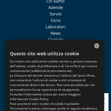
Chi siamo
Aziende
Servizi
Corsi
Laboratori
News
Contatti
Sedi esterne
Iscom formazione
Questo sito web utilizza cookie
ITALIAN
Sul nostro sito utilizziamo cookies tecnici e, previo consenso
CATEGORIE CORSI
ENGLISH
dell'utente, cookie di profilazione e di Terze Parti per inviare
comunicazioni pubblicitarie personalizzate.
FRENCH
La chiusura del banner attraverso l'utilizzo del tasto rifiuta,
Non sono presenti prodotti per questa categoria
non consentirà l'utilizzo di cookie o altri strumenti di
tracciamento diversi dai tecnici. Non sarà possibile per noi
personalizzare la tua esperienza di navigazione.
Consulta l'informativa estesa per avere maggiori
informazioni
Cookie Policy
.
Puoi accettare tutti i cookie cliccando il pulsante
“Acconsento”e potrai comunque anche in seguito modificare