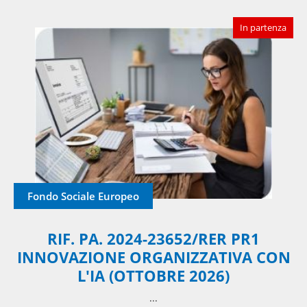
In partenza
Fondo Sociale Europeo
RIF. PA. 2024-23652/RER PR1
INNOVAZIONE ORGANIZZATIVA CON
L'IA (OTTOBRE 2026)
​...