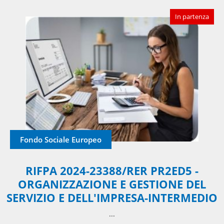
In partenza
Fondo Sociale Europeo
RIFPA 2024-23388/RER PR2ED5 -
ORGANIZZAZIONE E GESTIONE DEL
SERVIZIO E DELL'IMPRESA-INTERMEDIO
​...